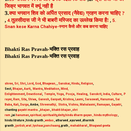
जिक्र
भागवत
में
क्यूं
नही
है
3.
क्या
भगवान
शिव
को
अर्पित
प्रसाद
नैवेद्य
ग्रहण
करना
चाहिए
(
)
?
तुलसीदास
जी
ने
भी
बाबरी
मस्जिद
का
उल्लेख
किया
है
,
!
4.
,
5.
स्नान
कैसे
और
कब
करना
चाहिए
Snan kese Karna Chahiye-
भक्ति
रस
प्रवाह
Bhakti Ras Pravah-
भक्ति
रस
प्रवाह
Bhakti Ras Pravah-
shree
,
Sri
,
Shri
,
Lord
,
God
,
Bhagwan
,
,
Sanskar
,
Hindu
,
Religion
,
Sect,
Bhajan
,
Aarti
,
Mantra
,
Meditation
,
Mind,
Enlightenment
,
Devotional
,
Temple
,
Yoga
,
Pooja
,
Healing
,
Sanskrit
,
India
,
Culture
,
P
rayer
,
Ram,
Sita
,
Shiva
,
Ganesh
,
Ganpati
,
Krishna
,
Laxmi
,
Saraswati
,
Hanuman
,
Sai
Baba
,
Kali
,
Durga
, Ambe,
Shreenathji,
Stotra
,
Vishnu,
Mahalaxmi
,
Ramayan
,
Gayatri
,
chanting
gayatri mantra
.,
bhajan
,
bhakti bhajan
,
shri
ram
,jai
hanuman
,
spiritual,spirituality
,
deity
,hindu dharm gayan
, hindu mythology
,
hindu litrature ,hindu granth ,
vedas
, atharved ,ayurved ,dharmik
granth
,jyotish
,vrat
,tyohaar
,
panchaang
,grath ,
mahabharat
,
Bhagvad geeta