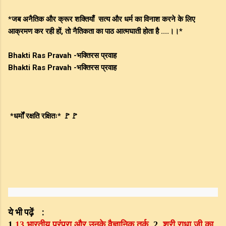
*जब अनैतिक और क्रूर शक्तियाँ सत्य और धर्म का विनाश करने के लिए
आक्रमण कर रही हों, तो नैतिकता का पाठ आत्मघाती होता है ....।।*
Bhakti Ras Pravah -भक्तिरस प्रवाह
Bhakti Ras Pravah -भक्तिरस प्रवाह
*धर्मों रक्षति रक्षितः* 🚩🚩
ये
भी
पढ़ें
:
भारतीय
परंपरा
और
उनके
वैज्ञानिक
तर्क
श्री
राधा
जी
का
1.
13
,2.