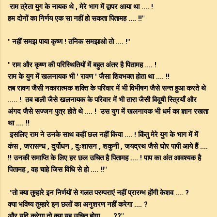
राम त्रेता युग के नायक थे , मेरे भाग में द्वापर आया था .... !
हम दोनों का निर्णय एक सा नहीं हो सकता पितामह .... !!"
" नहीं समझ पाया कृष्ण ! तनिक समझाओ तो .... !"
" राम और कृष्ण की परिस्थितियों में बहुत अंतर है पितामह .... !
राम के युग में खलनायक भी ' रावण ' जैसा शिवभक्त होता था .... !!
तब रावण जैसी नकारात्मक शक्ति के परिवार में भी विभीषण जैसे सन्त हुआ करते थे
..... ! तब बाली जैसे खलनायक के परिवार में भी तारा जैसी विदुषी स्त्रियाँ और
अंगद जैसे सज्जन पुत्र होते थे .... ! उस युग में खलनायक भी धर्म का ज्ञान रखता
था .... !!
इसलिए राम ने उनके साथ कहीं छल नहीं किया .... ! किंतु मेरे युग के भाग में में
कंस , जरासन्ध , दुर्योधन , दुःशासन , शकुनी , जयद्रथ जैसे घोर पापी आये हैं ....
!! उनकी समाप्ति के लिए हर छल उचित है पितामह .... ! पाप का अंत आवश्यक है
पितामह , वह चाहे जिस विधि से हो .... !!"
"तो क्या तुम्हारे इन निर्णयों से गलत परम्पराएं नहीं प्रारम्भ होंगी केशव .... ?
क्या भविष्य तुम्हारे इन छलों का अनुशरण नहीं करेगा .... ?
और यदि करेगा तो क्या यह उचित होगा ..... ??"