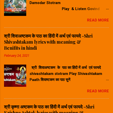
Damodar Stotram
Play & Listen Govind
Damodar Stotram Video Song गोविन्द दमोदर
READ MORE
स्तोत्रम करार विन्दे न पदार विन्दम सुनिए ⬆
Play Song⬆ Govind Damodar Stotram
Lyrics & Meaning in Hindi-गोविन्द दामोदर स्तोत्र
श्री शिवाअष्टकम के पाठ का हिंदी में अर्थ एवं फायदे -Shri
का हिंदी में अर्थ करारविन्देन पदारविन्दं मुखारविन्दे
Shivashtakam lyrics with meaning &
विनिवेशयन्तम्। वटस्य पत्रस्य पुटे शयानं बालं मुकुन्दं मनसा
Benifits in hindi
स्मरामि।। Hindi Meaning -हिंदी अर्थ : जिन्होंने अपने
February 24, 2021
करकमल से चरणकमल को पकड़ कर उसके अंगूठे को अपने
मुखकमल में डाल रखा है और जो वटवृक्ष के एक पर्णपुट (पत्ते
श्री शिवाअष्टकम के पाठ का हिंदी में अर्थ एवं फायदे
के दोने) पर शयन कर रहे हैं, ऐसे बाल मुकुन्द का मैं मन से
shivashtakam stotram Play Shivashtakam
स्मरण करता हूँ। श्रीकृष्ण गोव...
Paath शिवाष्टकम का पाठ सुनें
⬆ Play Ashtak ⬆ श्री शिवाअष्टकम के
READ MORE
पाठ का हिंदी में अर्थ - Shri Shivashtakam lyrics
with meaning in hindi. प्रभुं प्राणनाथं विभुं विश्वनाथं
जगन्नाथनाथं सदानन्दभाजम् । भवद्भव्यभूतेश्वरं भूतनाथं शिवं
श्री कृष्णा अष्टकम के पाठ का हिंदी में अर्थ एवं फायदे -Shri
शङ्करं शम्भुमीशानमीडे ॥ १॥ Hindi Meaning -हिंदी
Krishna Ashtak lyrics with meaning &