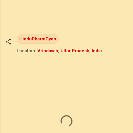
HinduDharmGyan
Location:
Vrindavan, Uttar Pradesh, India
C
o
m
m
e
n
t
s