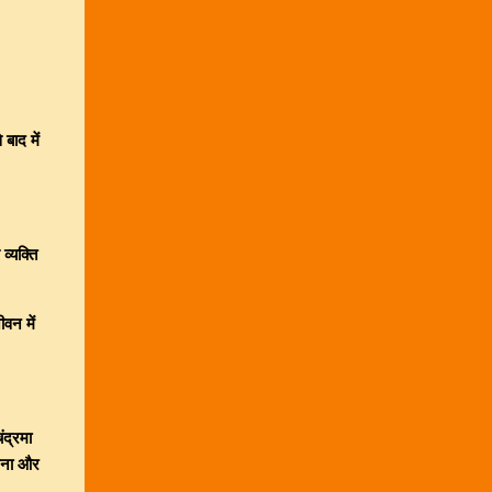
बाद में
व्यक्ति
वन में
ंद्रमा
खना और