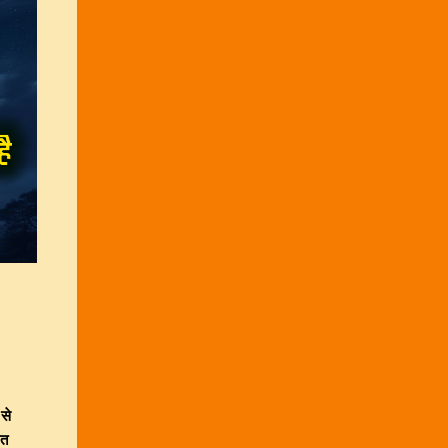
 से
रत