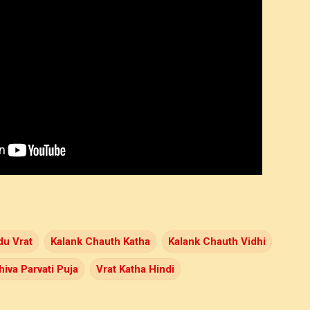
du Vrat
Kalank Chauth Katha
Kalank Chauth Vidhi
hiva Parvati Puja
Vrat Katha Hindi