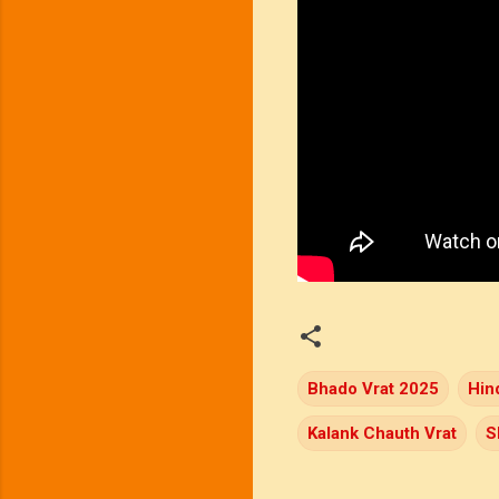
Bhado Vrat 2025
Hin
Kalank Chauth Vrat
S
C