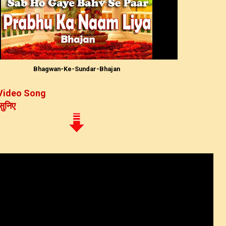
Bhagwan-Ke-Sundar-Bhajan
 Video Song
 सुनिए