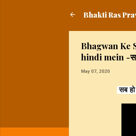
Bhakti Ras Pra
Bhagwan Ke S
hindi mein -सब ह
May 07, 2020
 सब हो