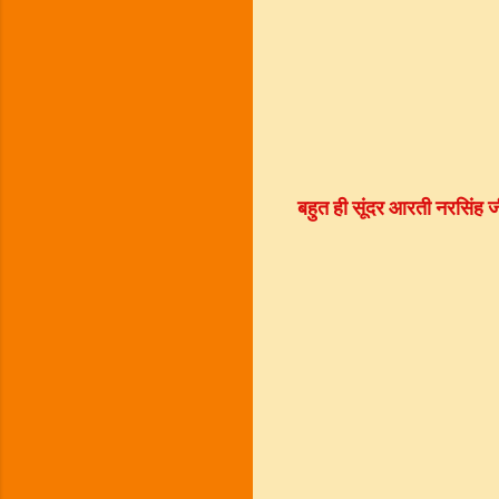
बहुत ही सूंदर
आरती
नरसिंह 