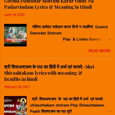
Govind Damodar Stotram Karar Vinde Na
Padarvindam Lyrics & Meaning in Hindi
June 18, 2020
गोविन्द दामोदर स्तोत्रम करार विन्दे न पदार्विन्दं Govind
Damodar Stotram
Play & Listen Govind
Damodar Stotram Video Song गोविन्द दमोदर
READ MORE
स्तोत्रम करार विन्दे न पदार विन्दम सुनिए ⬆
Play Song⬆ Govind Damodar Stotram
Lyrics & Meaning in Hindi-गोविन्द दामोदर स्तोत्र
श्री शिवाअष्टकम के पाठ का हिंदी में अर्थ एवं फायदे -Shri
का हिंदी में अर्थ करारविन्देन पदारविन्दं मुखारविन्दे
Shivashtakam lyrics with meaning &
विनिवेशयन्तम्। वटस्य पत्रस्य पुटे शयानं बालं मुकुन्दं मनसा
Benifits in hindi
स्मरामि।। Hindi Meaning -हिंदी अर्थ : जिन्होंने अपने
February 24, 2021
करकमल से चरणकमल को पकड़ कर उसके अंगूठे को अपने
मुखकमल में डाल रखा है और जो वटवृक्ष के एक पर्णपुट (पत्ते
श्री शिवाअष्टकम के पाठ का हिंदी में अर्थ एवं फायदे
के दोने) पर शयन कर रहे हैं, ऐसे बाल मुकुन्द का मैं मन से
shivashtakam stotram Play Shivashtakam
स्मरण करता हूँ। श्रीकृष्ण गोव...
Paath शिवाष्टकम का पाठ सुनें