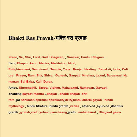
भक्ति
रस
प्रवाह
Bhakti Ras Pravah-
shree
,
Sri
,
Shri
,
Lord
,
God
,
Bhagwan
,
,
Sanskar
,
Hindu
,
Religion
,
Sect,
Bhajan
,
Aarti
,
Mantra
,
Meditation
,
Mind,
Enlightenment
,
Devotional
,
Temple
,
Yoga
,
Pooja
,
Healing
,
Sanskrit
,
India
,
Cult
ure
,
Prayer
,
Ram,
Sita
,
Shiva
,
Ganesh
,
Ganpati
,
Krishna
,
Laxmi
,
Saraswati
,
Ha
numan
,
Sai Baba
,
Kali
,
Durga
,
Ambe,
Shreenathji,
Stotra
,
Vishnu,
Mahalaxmi
,
Ramayan
,
Gayatri
,
chanting
gayatri mantra
.,
bhajan
,
bhakti bhajan
,
shri
ram
,jai
hanuman
,
spiritual,spirituality
,
deity
,hindu dharm gayan
, hindu
mythology
, hindu litrature ,hindu granth ,
vedas
, atharved ,ayurved ,dharmik
granth
,jyotish
,vrat
,tyohaar
,
panchaang
,grath ,
mahabharat
,
Bhagvad geeta