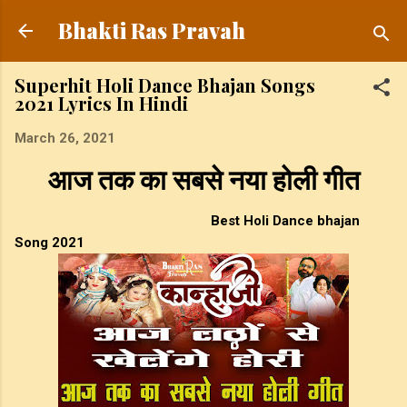
Skip to main content
Bhakti Ras Pravah
Superhit Holi Dance Bhajan Songs
2021 Lyrics In Hindi
March 26, 2021
आज तक का सबसे नया होली गीत
Best Holi Dance bhajan
Song 2021