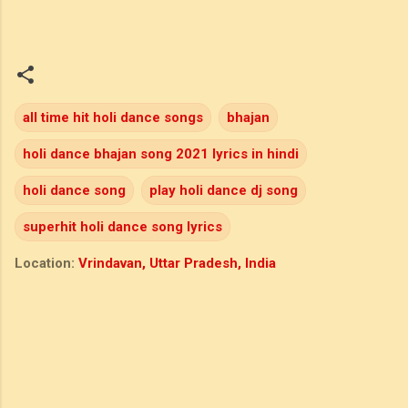
all time hit holi dance songs
bhajan
holi dance bhajan song 2021 lyrics in hindi
holi dance song
play holi dance dj song
superhit holi dance song lyrics
Location:
Vrindavan, Uttar Pradesh, India
C
o
m
m
e