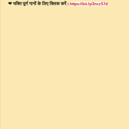
भक्ति
पूर्ण
गानों
के
लिए
क्लिक
करें
❤
:
https://bit.ly/2nczS7d