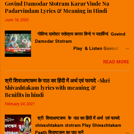
Govind Damodar Stotram Karar Vinde Na
Padarvindam Lyrics & Meaning in Hindi
June 18, 2020
गोविन्द दामोदर स्तोत्रम करार विन्दे न पदार्विन्दं Govind
Damodar Stotram
Play & Listen Govind
Damodar Stotram Video Song गोविन्द दमोदर
READ MORE
स्तोत्रम करार विन्दे न पदार विन्दम सुनिए ⬆
Play Song⬆ Govind Damodar Stotram
Lyrics & Meaning in Hindi-गोविन्द दामोदर स्तोत्र
श्री शिवाअष्टकम के पाठ का हिंदी में अर्थ एवं फायदे -Shri
का हिंदी में अर्थ करारविन्देन पदारविन्दं मुखारविन्दे
Shivashtakam lyrics with meaning &
विनिवेशयन्तम्। वटस्य पत्रस्य पुटे शयानं बालं मुकुन्दं मनसा
Benifits in hindi
स्मरामि।। Hindi Meaning -हिंदी अर्थ : जिन्होंने अपने
February 24, 2021
करकमल से चरणकमल को पकड़ कर उसके अंगूठे को अपने
मुखकमल में डाल रखा है और जो वटवृक्ष के एक पर्णपुट (पत्ते
श्री शिवाअष्टकम के पाठ का हिंदी में अर्थ एवं फायदे
के दोने) पर शयन कर रहे हैं, ऐसे बाल मुकुन्द का मैं मन से
shivashtakam stotram Play Shivashtakam
स्मरण करता हूँ। श्रीकृष्ण गोव...
Paath शिवाष्टकम का पाठ सुनें