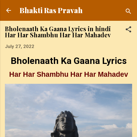
Skip to main content
Bhakti Ras Pravah
Bholenaath Ka Gaana Lyrics in hindi
Har Har Shambhu Har Har Mahadev
July 27, 2022
Bholenaath Ka Gaana Lyrics
Har Har Shambhu Har Har Mahadev