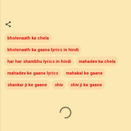
bholenaath ka chela
bholenaath ka gaana lyrics in hindi
har har shambhu lyrics in hindi
mahadev ka chela
mahadev ke gaane lyrics
mahakal ke gaane
shankar ji ke gaane
shiv
shiv ji ke gaane
C
o
m
m