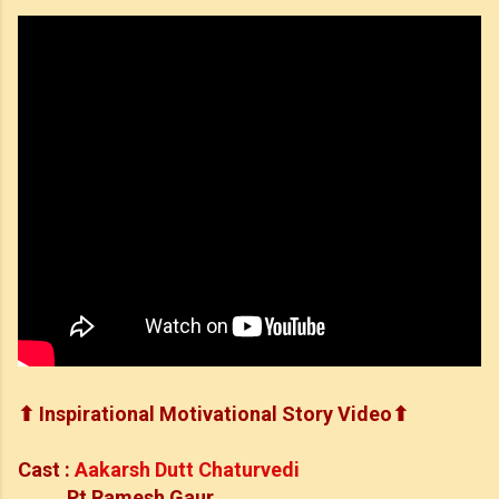
⬆ I
nspirational Motivational Story Video⬆
Cast :
Aakarsh Dutt Chaturvedi
Pt Ramesh Gaur