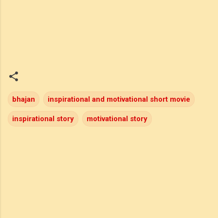
bhajan
inspirational and motivational short movie
inspirational story
motivational story
C
o
m
m
e
n