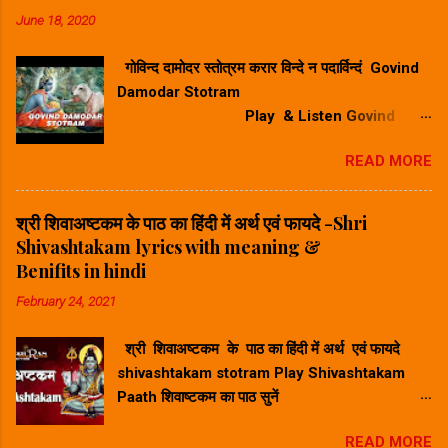
June 18, 2020
गोविन्द दामोदर स्तोत्रम करार विन्दे न पदार्विन्दं Govind
Damodar Stotram
Play & Listen Govind
Damodar Stotram Video Song गोविन्द दमोदर
READ MORE
स्तोत्रम करार विन्दे न पदार विन्दम सुनिए ⬆
Play Song⬆ Govind Damodar Stotram
Lyrics & Meaning in Hindi-गोविन्द दामोदर स्तोत्र
श्री शिवाअष्टकम के पाठ का हिंदी में अर्थ एवं फायदे -Shri
का हिंदी में अर्थ करारविन्देन पदारविन्दं मुखारविन्दे
Shivashtakam lyrics with meaning &
विनिवेशयन्तम्। वटस्य पत्रस्य पुटे शयानं बालं मुकुन्दं मनसा
Benifits in hindi
स्मरामि।। Hindi Meaning -हिंदी अर्थ : जिन्होंने अपने
February 24, 2021
करकमल से चरणकमल को पकड़ कर उसके अंगूठे को अपने
मुखकमल में डाल रखा है और जो वटवृक्ष के एक पर्णपुट (पत्ते
श्री शिवाअष्टकम के पाठ का हिंदी में अर्थ एवं फायदे
के दोने) पर शयन कर रहे हैं, ऐसे बाल मुकुन्द का मैं मन से
shivashtakam stotram Play Shivashtakam
स्मरण करता हूँ। श्रीकृष्ण गोव...
Paath शिवाष्टकम का पाठ सुनें
⬆ Play Ashtak ⬆ श्री शिवाअष्टकम के
READ MORE
पाठ का हिंदी में अर्थ - Shri Shivashtakam lyrics