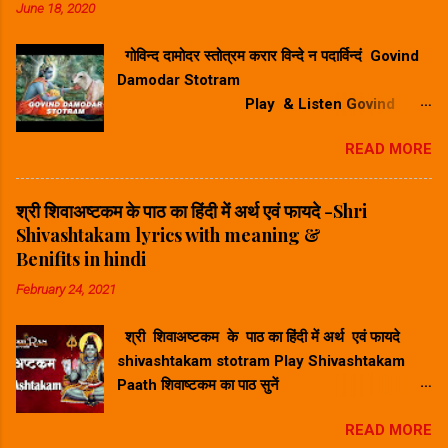
June 18, 2020
गोविन्द दामोदर स्तोत्रम करार विन्दे न पदार्विन्दं Govind
Damodar Stotram
Play & Listen Govind
Damodar Stotram Video Song गोविन्द दमोदर
READ MORE
स्तोत्रम करार विन्दे न पदार विन्दम सुनिए ⬆
Play Song⬆ Govind Damodar Stotram
Lyrics & Meaning in Hindi-गोविन्द दामोदर स्तोत्र
श्री शिवाअष्टकम के पाठ का हिंदी में अर्थ एवं फायदे -Shri
का हिंदी में अर्थ करारविन्देन पदारविन्दं मुखारविन्दे
Shivashtakam lyrics with meaning &
विनिवेशयन्तम्। वटस्य पत्रस्य पुटे शयानं बालं मुकुन्दं मनसा
Benifits in hindi
स्मरामि।। Hindi Meaning -हिंदी अर्थ : जिन्होंने अपने
February 24, 2021
करकमल से चरणकमल को पकड़ कर उसके अंगूठे को अपने
मुखकमल में डाल रखा है और जो वटवृक्ष के एक पर्णपुट (पत्ते
श्री शिवाअष्टकम के पाठ का हिंदी में अर्थ एवं फायदे
के दोने) पर शयन कर रहे हैं, ऐसे बाल मुकुन्द का मैं मन से
shivashtakam stotram Play Shivashtakam
स्मरण करता हूँ। श्रीकृष्ण गोव...
Paath शिवाष्टकम का पाठ सुनें
⬆ Play Ashtak ⬆ श्री शिवाअष्टकम के
READ MORE
पाठ का हिंदी में अर्थ - Shri Shivashtakam lyrics