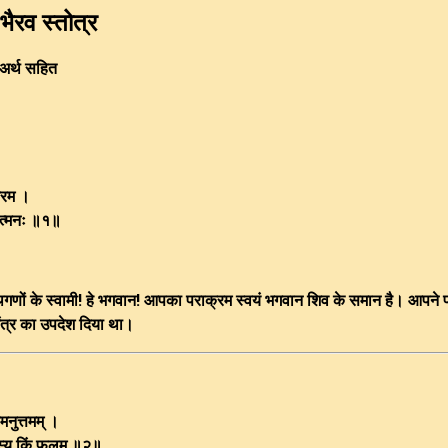
 भैरव स्तोत्र
ी अर्थ सहित
्रम ।
महात्मनः ॥१॥
प्रमथगणों के स्वामी! हे भगवान! आपका पराक्रम स्वयं भगवान शिव के समान है। आपने 
ंत्र का उपदेश दिया था।
रमनुत्तमम् ।
् तस्य किं फलम् ॥२॥