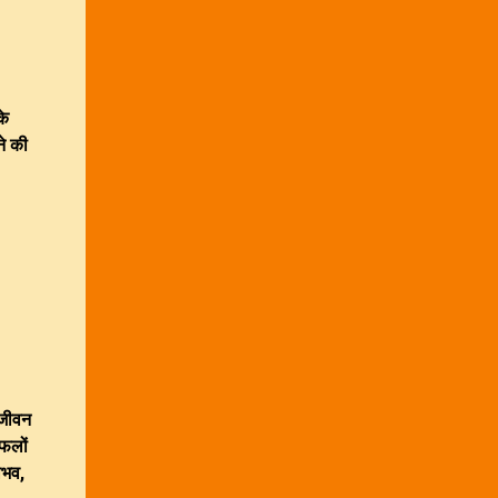
के
ने की
 जीवन
 फलों
ैभव,