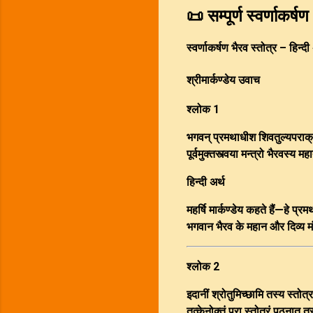
📜 सम्पूर्ण स्वर्णाकर्षण
स्वर्णाकर्षण भैरव स्तोत्र – हिन्द
श्रीमार्कण्डेय उवाच
श्लोक 1
भगवन् प्रमथाधीश शिवतुल्यपराक
पूर्वमुक्तस्त्वया मन्त्रो भैरवस्य 
हिन्दी अर्थ
महर्षि मार्कण्डेय कहते हैं—हे 
भगवान भैरव के महान और दिव्य म
श्लोक 2
इदानीं श्रोतुमिच्छामि तस्य स्तोत्
तत्केनोक्तं पुरा स्तोत्रं पठनात