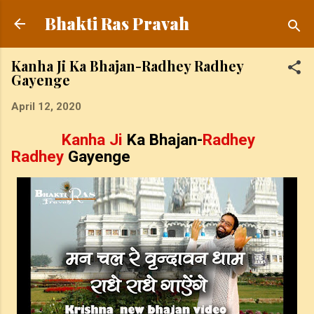
Skip to main content
Bhakti Ras Pravah
Kanha Ji Ka Bhajan-Radhey Radhey
Gayenge
April 12, 2020
Kanha Ji
Ka Bhajan-
Radhey
Radhey
Gayenge