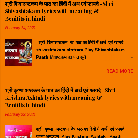
Lyrics & Meaning in Hindi-गोविन्द दामोदर स्तोत्र
श्री शिवाअष्टकम के पाठ का हिंदी में अर्थ एवं फायदे -Shri
का हिंदी में अर्थ करारविन्देन पदारविन्दं मुखारविन्दे
Shivashtakam lyrics with meaning &
विनिवेशयन्तम्। वटस्य पत्रस्य पुटे शयानं बालं मुकुन्दं मनसा
Benifits in hindi
स्मरामि।। Hindi Meaning -हिंदी अर्थ : जिन्होंने अपने
February 24, 2021
करकमल से चरणकमल को पकड़ कर उसके अंगूठे को अपने
मुखकमल में डाल रखा है और जो वटवृक्ष के एक पर्णपुट (पत्ते
श्री शिवाअष्टकम के पाठ का हिंदी में अर्थ एवं फायदे
के दोने) पर शयन कर रहे हैं, ऐसे बाल मुकुन्द का मैं मन से
shivashtakam stotram Play Shivashtakam
स्मरण करता हूँ। श्रीकृष्ण गोव...
Paath शिवाष्टकम का पाठ सुनें
⬆ Play Ashtak ⬆ श्री शिवाअष्टकम के
READ MORE
पाठ का हिंदी में अर्थ - Shri Shivashtakam lyrics
with meaning in hindi. प्रभुं प्राणनाथं विभुं विश्वनाथं
जगन्नाथनाथं सदानन्दभाजम् । भवद्भव्यभूतेश्वरं भूतनाथं शिवं
श्री कृष्णा अष्टकम के पाठ का हिंदी में अर्थ एवं फायदे -Shri
शङ्करं शम्भुमीशानमीडे ॥ १॥ Hindi Meaning -हिंदी
Krishna Ashtak lyrics with meaning &
अर्थ : मैं आपसे प्रार्थना करता हूँ, शिव, शंकर, शंभु, जो
Benifits in hindi
भगवान हैं, जो हमारे जीवन के भगवान हैं, जो विभु हैं, जो दुनिया
February 23, 2021
के भगवान हैं, जो विष्णु (जगन्नाथ) के भगवान हैं, जो हमेशा
निवास करते हैं खुशी में, जो हर चीज को प्रकाश या चमक देता
श्री कृष्णा अष्टकम के पाठ का हिंदी में अर्थ एवं फायदे
है, जो जीवित प्राणियों का भगवान है, जो भूतों का भगवान है,
कृष्णा अष्टकम Play Krishna Ashtak Paath