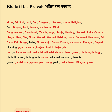
भक्ति
रस
प्रवाह
Bhakti Ras Pravah-
shree
,
Sri
,
Shri
,
Lord
,
God
,
Bhagwan
,
,
Sanskar
,
Hindu
,
Religion
,
Sect,
Bhajan
,
Aarti
,
Mantra
,
Meditation
,
Mind,
Enlightenment
,
Devotional
,
Temple
,
Yoga
,
Pooja
,
Healing
,
Sanskrit
,
India
,
Culture
,
Prayer
,
Ram,
Sita
,
Shiva
,
Ganesh
,
Ganpati
,
Krishna
,
Laxmi
,
Saraswati
,
Hanuman
,
Sai
Baba
,
Kali
,
Durga
, Ambe,
Shreenathji,
Stotra
,
Vishnu,
Mahalaxmi
,
Ramayan
,
Gayatri
,
chanting
gayatri mantra
.,
bhajan
,
bhakti bhajan
,
shri
ram
,jai
hanuman
,
spiritual,spirituality
,
deity
,hindu dharm gayan
, hindu mythology
,
hindu litrature ,hindu granth ,
vedas
, atharved ,ayurved ,dharmik
granth
,jyotish
,vrat
,tyohaar
,
panchaang
,grath ,
mahabharat
,
Bhagvad geeta