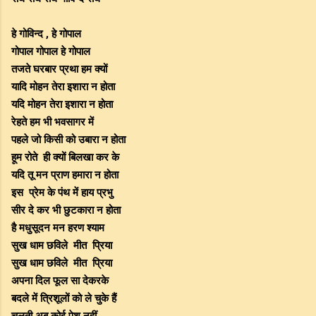
हे
गोविन्द
हे
गोपाल
,
गोपाल
गोपाल
हे
गोपाल
तजते
घरबार
प्रथा
हम
क्यों
यादि
मोहन
तेरा
इशारा
न
होता
यदि
मोहन
तेरा
इशारा
न
होता
रेहते
हम
भी
भवसागर
में
पहले
जो
किसी
को
उबारा
न
होता
हूम
ही
क्यों
बिलखा
कर
के
रोते
यदि
तू
मन
प्राण
हमारा
न
होता
प्रेम
के
पंथ
में
हाय
प्रभु
इस
सीर
दे
कर
भी
छुटकारा
न
होता
है
मधुसूदन
मन
हरण
श्याम
सुख
धाम
मीत
प्रिया
छविले
सुख
धाम
मीत
प्रिया
छविले
अपना
दिल
फूल
सा
देकरके
बदले
में
त्रिशूलों
को
ले
चुके
हैं
चलती
अब
कोई
पेश
नहीं