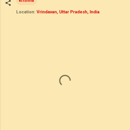
krishna
Location:
Vrindavan, Uttar Pradesh, India
C
o
m
m
e
n
t
s