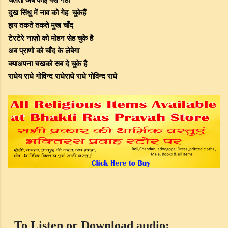
दुख
सिंधु
में
नाव
को
चुकेहैं
गेह
हाय तकते
तकते
मुख
चाँद
टेरटेरे
नाज़ो
को
मोहन
सेह
चुके
है
अब
प्राणो
को
चाँद
के
लेबेगा
क्याअपना
चखको
सब
दे
चुके
है
राधेय
राधे
गोविन्द
राधेराधे
राधे
गोविन्द
राधे
To Listen or Download audio: