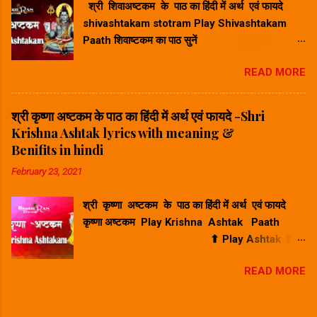
श्री शिवाअष्टकम के पाठ का हिंदी में अर्थ एवं फायदे
के दोने) पर शयन कर रहे हैं, ऐसे बाल मुकुन्द का मैं मन से
shivashtakam stotram Play Shivashtakam
स्मरण करता हूँ। श्रीकृष्ण गोव...
Paath शिवाष्टकम का पाठ सुनें
⬆ Play Ashtak ⬆ श्री शिवाअष्टकम के
READ MORE
पाठ का हिंदी में अर्थ - Shri Shivashtakam lyrics
with meaning in hindi. प्रभुं प्राणनाथं विभुं विश्वनाथं
जगन्नाथनाथं सदानन्दभाजम् । भवद्भव्यभूतेश्वरं भूतनाथं शिवं
श्री कृष्णा अष्टकम के पाठ का हिंदी में अर्थ एवं फायदे -Shri
शङ्करं शम्भुमीशानमीडे ॥ १॥ Hindi Meaning -हिंदी
Krishna Ashtak lyrics with meaning &
अर्थ : मैं आपसे प्रार्थना करता हूँ, शिव, शंकर, शंभु, जो
Benifits in hindi
भगवान हैं, जो हमारे जीवन के भगवान हैं, जो विभु हैं, जो दुनिया
February 23, 2021
के भगवान हैं, जो विष्णु (जगन्नाथ) के भगवान हैं, जो हमेशा
निवास करते हैं खुशी में, जो हर चीज को प्रकाश या चमक देता
श्री कृष्णा अष्टकम के पाठ का हिंदी में अर्थ एवं फायदे
है, जो जीवित प्राणियों का भगवान है, जो भूतों का भगवान है,
कृष्णा अष्टकम Play Krishna Ashtak Paath
और जो सभी का भगवान है। गले रुण्डमालं तनौ सर्पजालं
⬆ Play Ashtak ⬆
महाकालकालं गणेशाधिपालम्...
श्री कृष्णा अष्टकम के पाठ का हिंदी में अर्थ - Shri
READ MORE
Krishna Ashtak lyrics with meaning in hindi.
भजे व्रजैकमण्डनं समस्तपापखण्डनं स्वभक्तचित्तरंजनं सदैव
नन्दनन्दनम् । सुपिच्छगुच्छमस्तकं सुनादवेणुहस्तकं