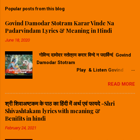
Popular posts from this blog
Govind Damodar Stotram Karar Vinde Na
Padarvindam Lyrics & Meaning in Hindi
June 18, 2020
गोविन्द दामोदर स्तोत्रम करार विन्दे न पदार्विन्दं Govind
Damodar Stotram
Play & Listen Govind
Damodar Stotram Video Song गोविन्द दमोदर
READ MORE
स्तोत्रम करार विन्दे न पदार विन्दम सुनिए ⬆
Play Song⬆ Govind Damodar Stotram
Lyrics & Meaning in Hindi-गोविन्द दामोदर स्तोत्र
श्री शिवाअष्टकम के पाठ का हिंदी में अर्थ एवं फायदे -Shri
का हिंदी में अर्थ करारविन्देन पदारविन्दं मुखारविन्दे
Shivashtakam lyrics with meaning &
विनिवेशयन्तम्। वटस्य पत्रस्य पुटे शयानं बालं मुकुन्दं मनसा
Benifits in hindi
स्मरामि।। Hindi Meaning -हिंदी अर्थ : जिन्होंने अपने
February 24, 2021
करकमल से चरणकमल को पकड़ कर उसके अंगूठे को अपने
मुखकमल में डाल रखा है और जो वटवृक्ष के एक पर्णपुट (पत्ते