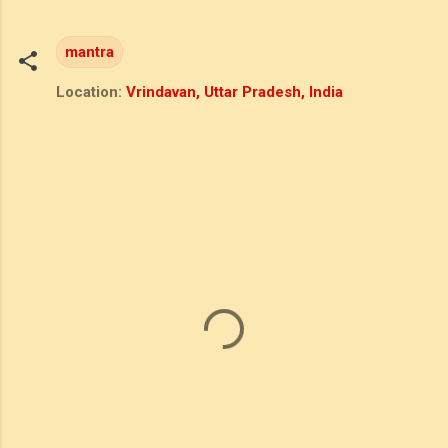
mantra
Location:
Vrindavan, Uttar Pradesh, India
C
o
m
m
e
n
t
s