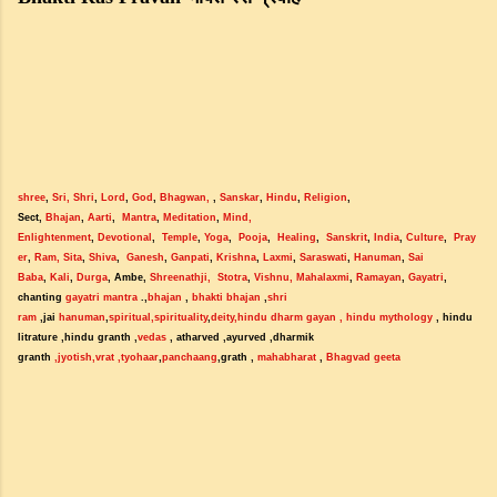
shree
, 
Sri
,
Shri
, 
Lord
, 
God
, 
Bhagwan
,
 , 
Sanskar
, 
Hindu
, 
Religion
, 
Sect, 
Bhajan
, 
Aarti
,  
Mantra
, 
Meditation
, 
Mind, 
Enlightenment
, 
Devotional
,  
Temple
, 
Yoga
,  
Pooja
,  
Healing
,  
Sanskrit
, 
India
, 
Culture
,  
Pray
er
, 
Ram,
Sita
, 
Shiva
,  
Ganesh
, 
Ganpati
, 
Krishna
, 
Laxmi
, 
Saraswati
, 
Hanuman
, 
Sai 
Baba
, 
Kali
, 
Durga
, Ambe, 
Shreenathji,
Stotra
, 
Vishnu,
Mahalaxmi
, 
Ramayan
, 
Gayatri
,  
chanting 
gayatri mantra
 .,
bhajan
 , 
bhakti bhajan
 ,
shri 
ram
 ,jai 
hanuman
,
spiritual,spirituality
,
deity
,hindu dharm gayan 
, hindu mythology
 , hindu 
litrature ,hindu granth ,
vedas
 , atharved ,ayurved ,dharmik 
granth 
,jyotish
,vrat
,tyohaar
,
panchaang
,grath , 
mahabharat
 , 
Bhagvad geeta