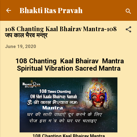
Skip to main content
Bhakti Ras Pravah
108 Chanting Kaal Bhairav Mantra-108
जप काल भैरव मन्त्र
June 19, 2020
108 Chanting Kaal Bhairav Mantra
Spiritual Vibration Sacred Mantra
108 Chanting Kaal Bhairav Mantra