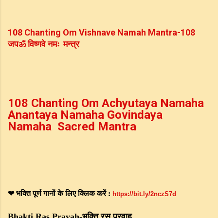
108
Chanting Om Vishnave Namah Mantra-108 
जप
ॐ
विष्णवे
नमः
मन्त्र
108 Chanting Om Achyutaya Namaha 
Anantaya Namaha Govindaya 
Namaha  Sacred Mantra
भक्ति
पूर्ण
गानों
के
लिए
क्लिक
करें
❤
 : 
https://bit.ly/2nczS7d
भक्ति
रस
प्रवाह
Bhakti Ras Pravah-