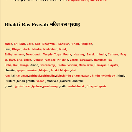
भक्ति
रस
प्रवाह
Bhakti Ras Pravah-
shree
, 
Sri
,
Shri
, 
Lord
, 
God
, 
Bhagwan
,
 , 
Sanskar
, 
Hindu
, 
Religion
, 
Sect, 
Bhajan
, 
Aarti
,  
Mantra
, 
Meditation
, 
Mind, 
Enlightenment
, 
Devotional
,  
Temple
, 
Yoga
,  
Pooja
,  
Healing
,  
Sanskrit
, 
India
, 
Culture
,  
Pray
er
, 
Ram,
Sita
, 
Shiva
,  
Ganesh
, 
Ganpati
, 
Krishna
, 
Laxmi
, 
Saraswati
, 
Hanuman
, 
Sai 
Baba
, 
Kali
, 
Durga
, Ambe, 
Shreenathji,
Stotra
, 
Vishnu,
Mahalaxmi
, 
Ramayan
, 
Gayatri
,  
chanting 
gayatri mantra
 .,
bhajan
 , 
bhakti bhajan
 ,
shri 
ram
 ,jai 
hanuman
,
spiritual,spirituality
,
deity
,hindu dharm gayan 
, hindu mythology
 , hindu 
litrature ,hindu granth ,
vedas
 , atharved ,ayurved ,dharmik 
granth 
,jyotish
,vrat
,tyohaar
,
panchaang
,grath , 
mahabharat
 , 
Bhagvad geeta