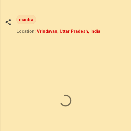
mantra
Location:
Vrindavan, Uttar Pradesh, India
C
o
m
m
e
n
t
s