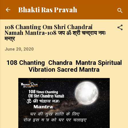
Skip to main content
Bhakti Ras Pravah
108 Chanting Om Shri Chandrai
Namah Mantra-108 जप ॐ श्री चन्द्राय नमः
मन्त्र
June 20, 2020
108 Chanting Chandra Mantra Spiritual
Vibration Sacred Mantra