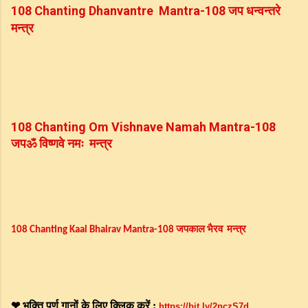
जप
धन्वन्तरे
108
Chanting Dhanvantre  Mantra-108 
मन्त्र
108
Chanting Om Vishnave Namah Mantra-108 
जप
ॐ
विष्णवे
नमः
मन्त्र
जप
काल
भैरव
मन्त्र
108 Chanting Kaal Bhairav Mantra-108 
भक्ति
पूर्ण
गानों
के
लिए
क्लिक
करें
❤
 : 
https://bit.ly/2nczS7d