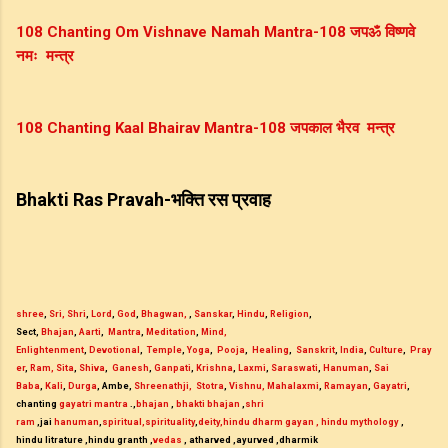
108
Chanting Om Vishnave Namah Mantra-108 
जप
ॐ
विष्णवे
नमः
मन्त्र
108 Chanting Kaal Bhairav Mantra-108 
जप
काल
भैरव
मन्त्र
Bhakti Ras Pravah-
भक्ति
रस
प्रवाह
shree
, 
Sri
,
Shri
, 
Lord
, 
God
, 
Bhagwan
,
 , 
Sanskar
, 
Hindu
, 
Religion
, 
Sect, 
Bhajan
, 
Aarti
,  
Mantra
, 
Meditation
, 
Mind, 
Enlightenment
, 
Devotional
,  
Temple
, 
Yoga
,  
Pooja
,  
Healing
,  
Sanskrit
, 
India
, 
Culture
,  
Pray
er
, 
Ram,
Sita
, 
Shiva
,  
Ganesh
, 
Ganpati
, 
Krishna
, 
Laxmi
, 
Saraswati
, 
Hanuman
, 
Sai 
Baba
, 
Kali
, 
Durga
, Ambe, 
Shreenathji,
Stotra
, 
Vishnu,
Mahalaxmi
, 
Ramayan
, 
Gayatri
,  
chanting 
gayatri mantra
 .,
bhajan
 , 
bhakti bhajan
 ,
shri 
ram
 ,jai 
hanuman
,
spiritual,spirituality
,
deity
,hindu dharm gayan 
, hindu mythology
 , 
hindu litrature ,hindu granth ,
vedas
 , atharved ,ayurved ,dharmik 