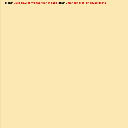
granth 
,jyotish
,vrat
,tyohaar
,
panchaang
,grath , 
mahabharat
 , 
Bhagvad geeta