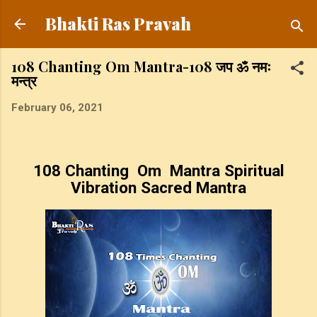
Skip to main content
Bhakti Ras Pravah
108 Chanting Om Mantra-108 जप ॐ नमः
मन्त्र
February 06, 2021
108 Chanting Om Mantra Spiritual
Vibration Sacred Mantra